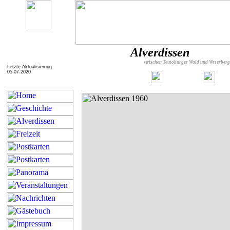
Alverdissen
zwischen Teutoburger Wald und Weserber
Letzte Aktualisierung:
05-07-2020